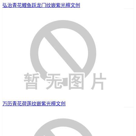
弘治青花鲤鱼跃龙门纹嵌紫光檀文创
万历青花荷莲纹嵌紫光檀文创