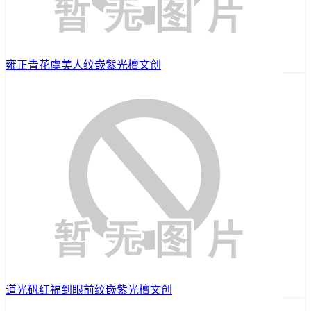
雍正青花虞美人纹嵌紫光檀文创
道光矾红福到眼前纹嵌紫光檀文创