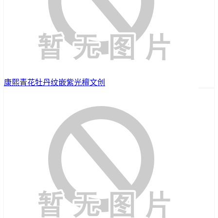
康熙青花牡丹纹嵌紫光檀文创