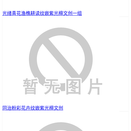
光绪青花渔樵耕读纹嵌紫光檀文创一组
同治粉彩花卉纹嵌紫光檀文创