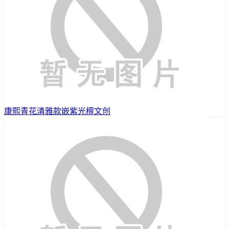
康熙青花清雅款嵌紫光檀文创