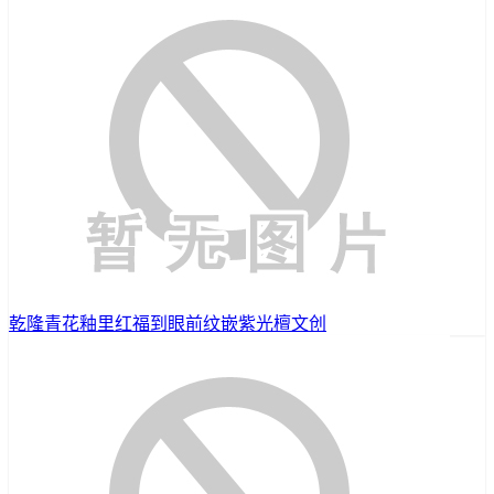
乾隆青花釉里红福到眼前纹嵌紫光檀文创