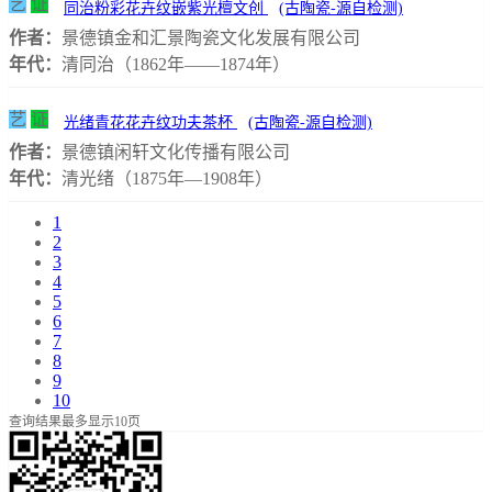
艺
证
同治粉彩花卉纹嵌紫光檀文创
(古陶瓷-源自检测)
作者：
景德镇金和汇景陶瓷文化发展有限公司
年代：
清同治（1862年——1874年）
艺
证
光绪青花花卉纹功夫茶杯
(古陶瓷-源自检测)
作者：
景德镇闲轩文化传播有限公司
年代：
清光绪（1875年—1908年）
1
2
3
4
5
6
7
8
9
10
查询结果最多显示10页