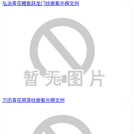
弘治青花鲤鱼跃龙门纹嵌紫光檀文创
万历青花荷莲纹嵌紫光檀文创