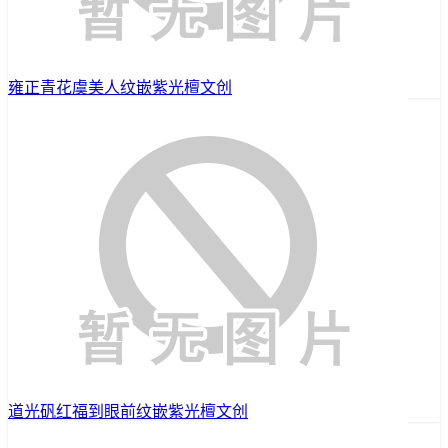
雍正青花虞美人纹嵌紫光檀文创
道光矾红福到眼前纹嵌紫光檀文创