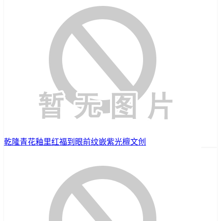
乾隆青花釉里红福到眼前纹嵌紫光檀文创