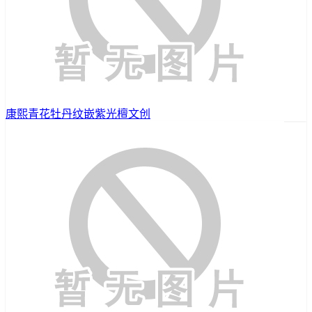
康熙青花牡丹纹嵌紫光檀文创