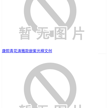
康熙青花清雅款嵌紫光檀文创