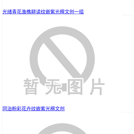
光绪青花渔樵耕读纹嵌紫光檀文创一组
同治粉彩花卉纹嵌紫光檀文创