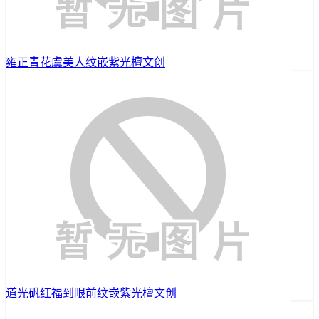
雍正青花虞美人纹嵌紫光檀文创
道光矾红福到眼前纹嵌紫光檀文创