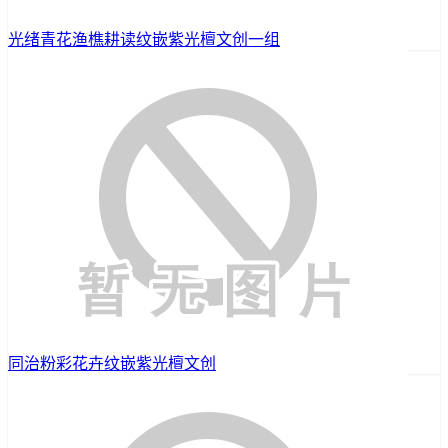
光绪青花渔樵耕读纹嵌紫光檀文创一组
同治粉彩花卉纹嵌紫光檀文创