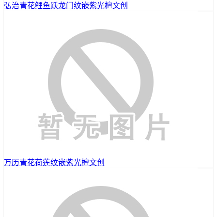
弘治青花鲤鱼跃龙门纹嵌紫光檀文创
万历青花荷莲纹嵌紫光檀文创