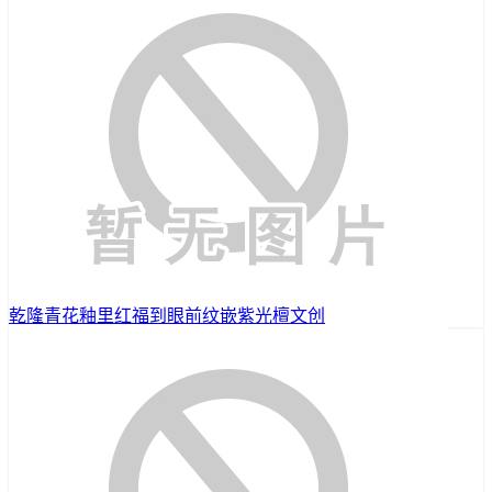
乾隆青花釉里红福到眼前纹嵌紫光檀文创