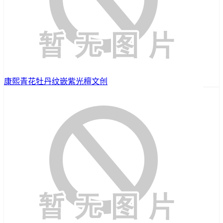
康熙青花牡丹纹嵌紫光檀文创