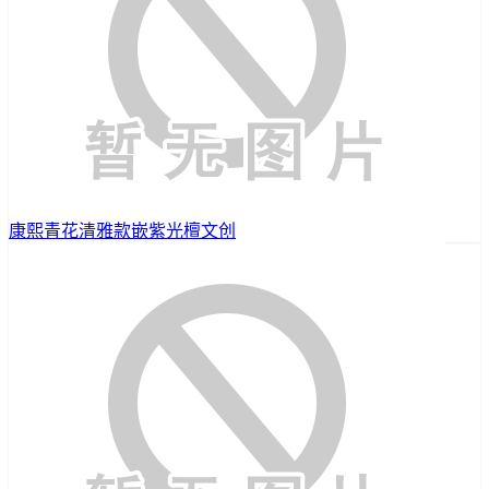
康熙青花清雅款嵌紫光檀文创