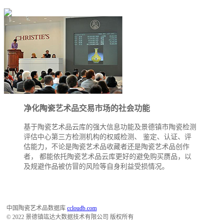
净化陶瓷艺术品交易市场的社会功能
基于陶瓷艺术品云库的强大信息功能及景德镇市陶瓷检测
评估中心第三方检测机构的权威检测、 鉴定、认证、评
估能力，不论是陶瓷艺术品收藏者还是陶瓷艺术品创作
者， 都能依托陶瓷艺术品云库更好的避免购买赝品，以
及规避作品被仿冒的风险等自身利益受损情况。
中国陶瓷艺术品数据库
ccloudb.com
© 2022 景德镇竑达大数据技术有限公司 版权所有