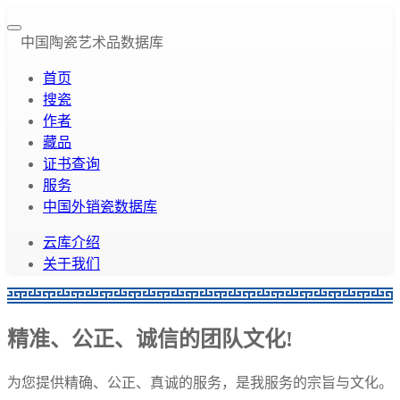
中国陶瓷艺术品数据库
首页
搜瓷
作者
藏品
证书查询
服务
中国外销瓷数据库
云库介绍
关于我们
精准、公正、诚信的团队文化!
为您提供精确、公正、真诚的服务，是我服务的宗旨与文化。