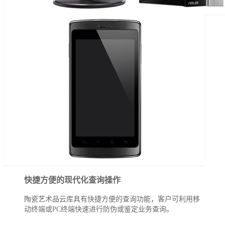
快捷方便的现代化查询操作
陶瓷艺术品云库具有快捷方便的查询功能，客户可利用移
动终端或PC终端快速进行防伪或鉴定业务查询。