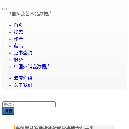
中国陶瓷艺术品数据库
首页
搜瓷
作者
藏品
证书查询
服务
中国外销瓷数据库
云库介绍
关于我们
搜索
光绪青花渔樵耕读纹嵌紫光檀文创一组