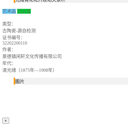
艺术品
已认证
类型：
古陶瓷-源自检测
证书编号：
32202200110
作者：
景德镇闲轩文化传播有限公司
年代：
清光绪（1875年—1908年）
图片
×