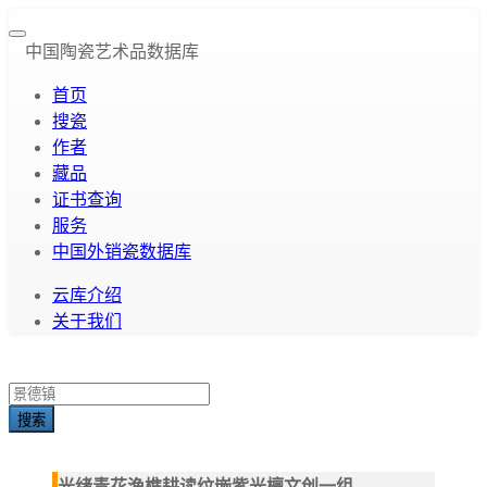
中国陶瓷艺术品数据库
首页
搜瓷
作者
藏品
证书查询
服务
中国外销瓷数据库
云库介绍
关于我们
搜索
光绪青花渔樵耕读纹嵌紫光檀文创一组