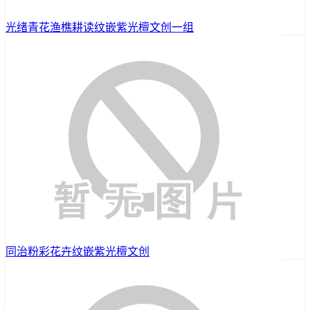
光绪青花渔樵耕读纹嵌紫光檀文创一组
同治粉彩花卉纹嵌紫光檀文创