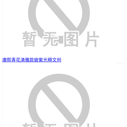
康熙青花清雅款嵌紫光檀文创