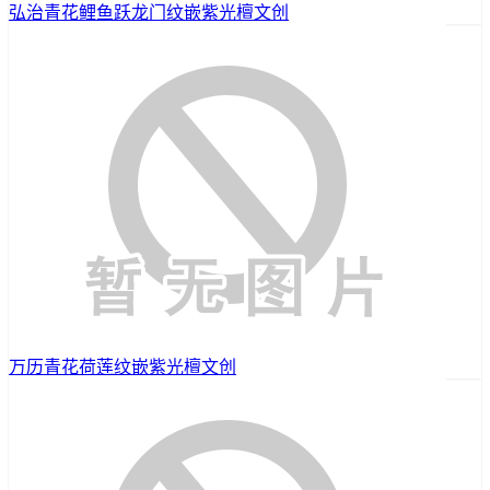
弘治青花鲤鱼跃龙门纹嵌紫光檀文创
万历青花荷莲纹嵌紫光檀文创