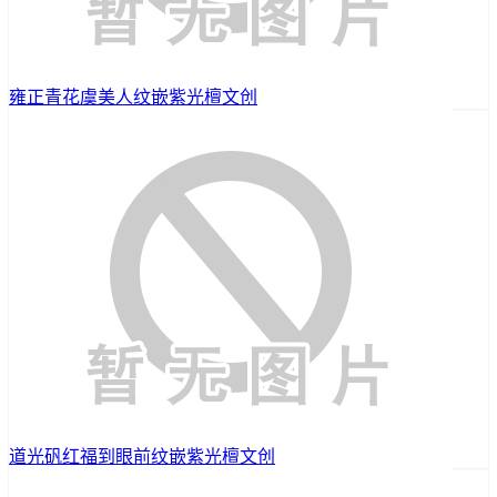
雍正青花虞美人纹嵌紫光檀文创
道光矾红福到眼前纹嵌紫光檀文创