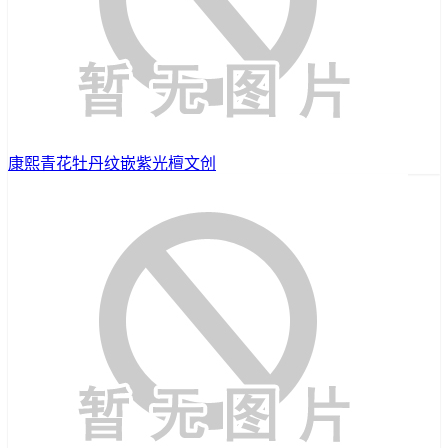
康熙青花牡丹纹嵌紫光檀文创