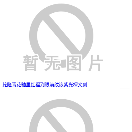
乾隆青花釉里红福到眼前纹嵌紫光檀文创