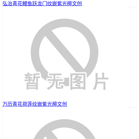
弘治青花鲤鱼跃龙门纹嵌紫光檀文创
万历青花荷莲纹嵌紫光檀文创