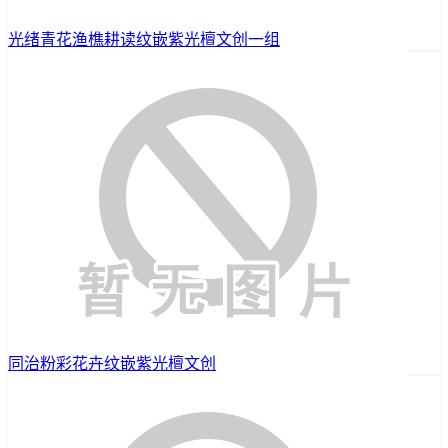
光绪青花渔樵耕读纹嵌紫光檀文创一组
同治粉彩花卉纹嵌紫光檀文创