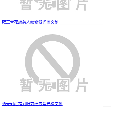
雍正青花虞美人纹嵌紫光檀文创
道光矾红福到眼前纹嵌紫光檀文创