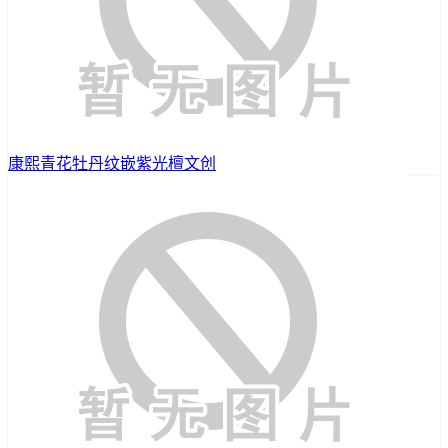
康熙青花牡丹纹嵌紫光檀文创