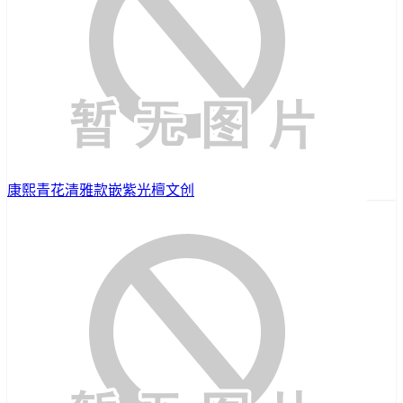
康熙青花清雅款嵌紫光檀文创