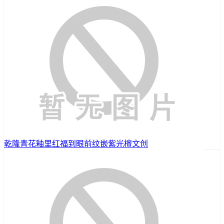
乾隆青花釉里红福到眼前纹嵌紫光檀文创